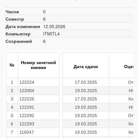
Часов
0
Семестр
6
Дата изменения
12.05.2026
Компьютер
ITMITL4
Сохранений
6
Номер зачетной
№
Дата сдачи
Оценк
книжки
1
122224
17.03.2025
Отл
2
122004
19.03.2025
Н/я
3
122225
17.03.2025
Хор
4
122291
19.03.2025
Н/я
5
122292
19.03.2025
Отл
6
122293
19.03.2025
Хор
7
116047
19.03.2025
Хор