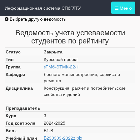
Информационная система СПбГЛТУ
Меню
Выбрать другую ведомость
Ведомость учета успеваемости
студентов по рейтингу
Статус
Закрыта
Тип
Курсовой проект
Группа
зТМб-ЭТМК-22-1
Кафедра
Лесного машиностроения, сервиса и
ремонта
Дисциплина
Конструкция, расчет и потребительские
свойства изделий
Преподаватель
Курс
3
Год контроля
2024-2025
Блок
Б1.В
Учебный план
B230303-2022z.plx